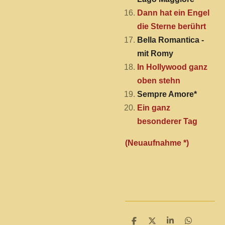
Dann hat ein Engel
die Sterne berührt
Bella Romantica -
mit Romy
In Hollywood ganz
oben stehn
Sempre Amore*
Ein ganz
besonderer Tag
(Neuaufnahme *)
T
T
T
T