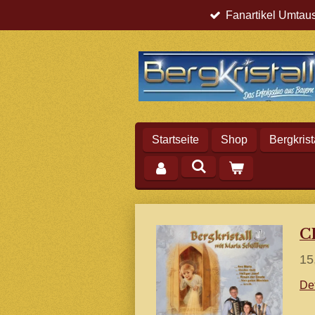
Fanartikel Umtau
Zum
Hauptinhalt
springen
Startseite
Shop
Bergkrist
C
15
De