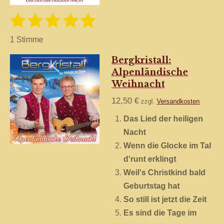
:
d
e
5
1
2
3
4
5
B
B
n
e
S
S
S
S
S
S
e
w
1 Stimme
t
e
w
t
t
t
t
t
r
e
Bergkristall:
e
t
e
e
e
e
e
r
u
Alpenländische
r
r
r
r
r
r
n
n
Weihnacht
t
g
e
n
n
n
n
n
a
u
12,50 €
zzgl.
Versandkosten
b
e
e
e
e
n
s
Das Lied der heiligen
e
g
Nacht
n
:
d
Wenn die Glocke im Tal
e
5
d'runt erklingt
n
S
Weil's Christkind bald
t
Geburtstag hat
e
So still ist jetzt die Zeit
r
Es sind die Tage im
n