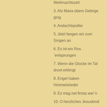
e
Weihnachtszeit
r
3. Als Maria übers Gebirge
n
ging
e
4. Andachtsjodler
5. Jetzt fangen wir zum
Singen an
6. Es ist ein Ros
´entsprungen
7. Wenn die Glocke im Tal
drunt erklingt
8. Engel haben
Himmelslieder
9. Es mag net finsta wer´n
10. O herzliches Jesuskind