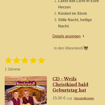
Lasst das Licht in Eure
Herzen
Kinderl im Stroh
Stille Nacht, heilige
Nacht
Details anzeigen
In den Warenkorb
1
2
3
4
5
B
B
e
S
S
S
S
S
e
w
1 Stimme
e
w
t
t
t
t
t
r
CD - Weils
e
t
e
e
e
e
e
u
Christkind bald
r
r
r
r
r
r
n
Geburtstag hat
t
g
n
n
n
n
n
a
u
15,00 €
zzgl.
Versandkosten
b
n
s