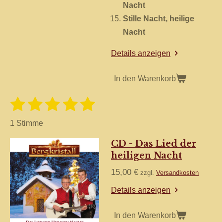
Nacht
Stille Nacht, heilige
Nacht
Details anzeigen
In den Warenkorb
1
2
3
4
5
B
B
e
S
S
S
S
S
e
w
1 Stimme
e
w
t
t
t
t
t
r
CD - Das Lied der
e
t
e
e
e
e
e
u
heiligen Nacht
r
r
r
r
r
r
n
t
g
15,00 €
zzgl.
Versandkosten
n
n
n
n
n
a
u
b
Details anzeigen
e
e
e
e
n
s
e
g
In den Warenkorb
n