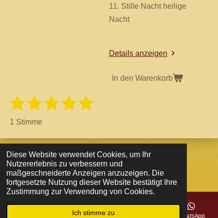
11. Stille Nacht heilige
Nacht
Details anzeigen
In den Warenkorb
1
2
3
4
5
B
B
e
S
S
S
S
S
e
w
1 Stimme
e
w
t
t
t
t
t
r
e
t
e
e
e
e
e
u
r
Diese Website verwendet Cookies, um Ihr
r
r
r
r
r
n
Nutzererlebnis zu verbessern und
t
g
maßgeschneiderte Anzeigen anzuzeigen. Die
n
n
n
n
n
© 2022 Bergkristall- Fanshop-Magdeburg
a
u
fortgesetzte Nutzung dieser Website bestätigt Ihre
b
Zustimmung zur Verwendung von Cookies.
e
e
e
e
n
s
e
g
Ich stimme zu
n
E-Mail
Telefon
Karte
Facebook
WhatsApp